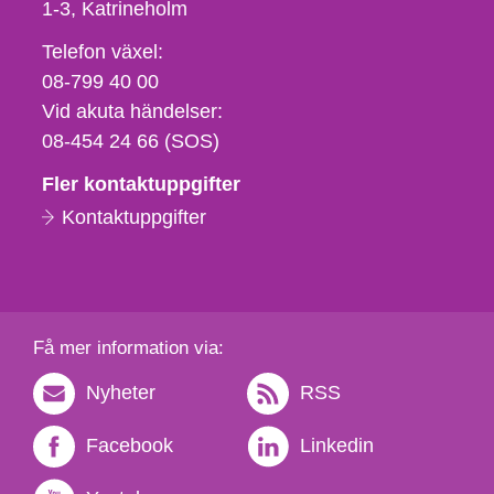
1-3
Katrineholm
Telefon,
Telefon växel:
fax
08-799 40 00
och
Vid akuta händelser:
e-
08-454 24 66 (SOS)
postadress
Fler kontaktuppgifter
Kontaktuppgifter
Få mer information via:
Nyheter
RSS
Facebook
Linkedin