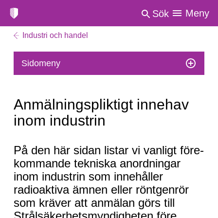
Meny
Sök
Industri och handel
Sidomeny
Anmälningspliktigt innehav
inom industrin
Anmälningspliktigt
På den här sidan listar vi vanligt före­
innehav
kommande tekniska anordningar
inom
inom industri­n som innehåller
industrin
radioaktiva ämnen eller röntgenrör
som kräver att anmälan görs till
Strålsäkerhetsmyndigheten före