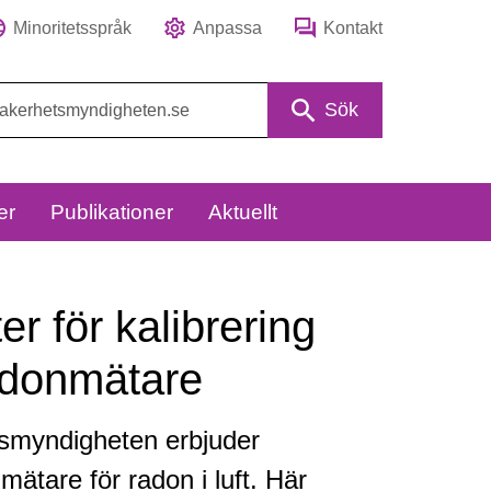
Minoritetsspråk
Anpassa
Kontakt
Sök
er
Publikationer
Aktuellt
er för kalibrering
adonmätare
tsmyndigheten erbjuder
ätare för radon i luft. Här