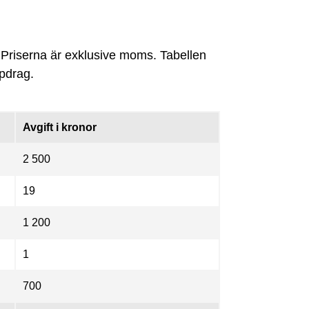
 Priserna är exklusive moms. Tabellen
ppdrag.
Avgift i kronor
2 500
19
1 200
1
700