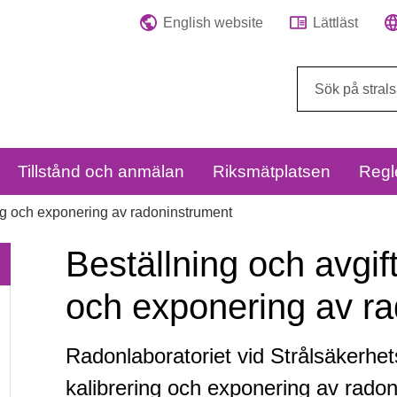
English website
Lättläst
Sök
på
webbplatsen:
Tillstånd och anmälan
Riksmätplatsen
Regl
ng och exponering av radoninstrument
Beställning och avgift
och exponering av r
Radonlaboratoriet vid Strålsäkerhe
Beställning
kalibrering och exponering av radonm