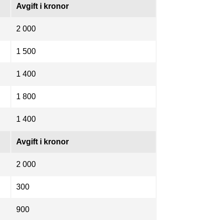
Avgift i kronor
2 000
1 500
1 400
1 800
1 400
Avgift i kronor
2 000
300
900