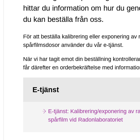
och
hittar du information om hur du gen
du kan beställa från oss.
avgifter
för
För att beställa kalibrering eller exponering av
spårfilmsdosor använder du vår e-tjänst.
kalibrering
När vi har tagit emot din beställning kontroll
får därefter en orderbekräftelse med informati
och
exponering
E-tjänst
av
E-tjänst: Kalibrering/exponering av 
radonmätare
spårfilm vid Radonlaboratoriet