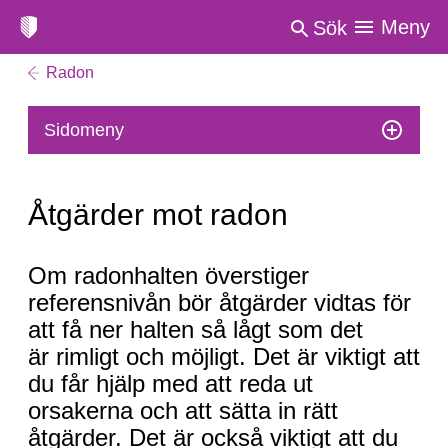
Meny
Sök
Radon
Sidomeny
Åtgärder mot radon
Åtgärder
Om radonhalten överstiger
mot
referensnivån bör åtgärder vidtas för
radon
att få ner halten så lågt som det
är rimligt och möjligt. Det är viktigt att
du får hjälp med att reda ut
orsakerna och att sätta in rätt
åtgärder. Det är också viktigt att du