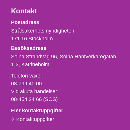
Kontakt
Strålsäkerhetsmyndigheten
Postadress
Strålsäkerhetsmyndigheten
171 16
Stockholm
Besöksadress
Solna Strandväg 96, Solna Hantverkaregatan
1-3
Katrineholm
Telefon,
Telefon växel:
fax
08-799 40 00
och
Vid akuta händelser:
e-
08-454 24 66 (SOS)
postadress
Fler kontaktuppgifter
Kontaktuppgifter