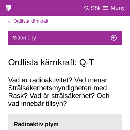
Meny
Sök
Ordlista kärnkraft
Sidomeny
Ordlista kärnkraft: Q-T
Ordlista
Vad är radioaktivitet? Vad menar
kärnkraft:
Strålsäkerhetsmyndigheten med
Q-
Rask? Vad är strålsäkerhet? Och
T
vad innebär tillsyn?
Radioaktiv plym