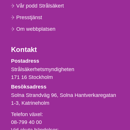
Vår podd Strålsäkert
Presstjänst
Om webbplatsen
Kontakt
Strålsäkerhetsmyndigheten
Postadress
Strålsäkerhetsmyndigheten
171 16
Stockholm
Besöksadress
Solna Strandväg 96, Solna Hantverkaregatan
1-3
Katrineholm
Telefon,
Telefon växel:
fax
08-799 40 00
och
Vid akuta händelser: