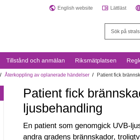
English website
Lättläst
Sök
på
webbplatsen:
Tillstånd och anmälan
Riksmätplatsen
Regl
Återkoppling av oplanerade händelser
Patient fick bränns
Patient fick brännska
ljusbehandling
En patient som genomgick UVB-ljusb
Patient
andra gradens brännskador, troligtvi