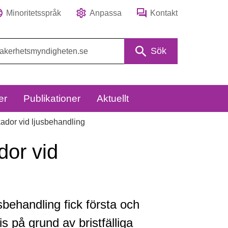
Minoritetsspråk
Anpassa
Kontakt
Sök
er
Publikationer
Aktuellt
kador vid ljusbehandling
dor vid
ehandling fick första och
s på grund av bristfälliga