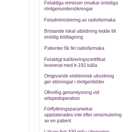
Felaktiga remisser orsakar onödiga
röntgenundersökningar
Feladministrering av radiofarmaka
Bristande lokal utbildning ledde till
onödig bildtagning
Patienter får fel radiofarmaka
Felaktigt kalibreringscertifikat
levererat med Ir-192 källa
Omgivande elektronisk utrustning
ger störningar i röntgenbilder
Ofrivillig genomlysning vid
ortopedoperation
Förflyttningsparametrar
uppdaterades inte efter omsimulering
av en patient
Läkare fick 330 mSv i fingerdos