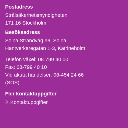
Strålsäkerhetsmyndigheten
Postadress
Strålsäkerhetsmyndigheten
171 16
Stockholm
Besöksadress
Solna Strandväg 96, Solna
Hantverkaregatan 1-3
Katrineholm
Telefon,
Telefon växel:
08-799 40 00
fax
Fax:
08-799 40 10
och
Vid akuta händelser:
08-454 24 66
e-
(SOS)
postadress
Fler kontaktuppgifter
Kontaktuppgifter