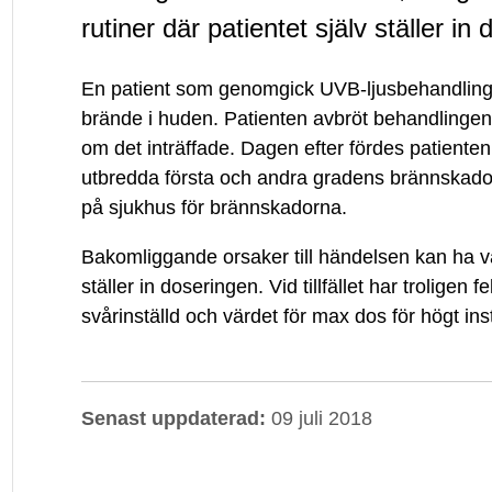
fick
rutiner där patientet själv ställer in
brännskador
En patient som genomgick UVB-ljusbehandling,
brände i huden. Patienten avbröt behandlinge
vid
om det inträffade. Dagen efter fördes patiente
utbredda första och andra gradens brännskador
ljusbehandling
på sjukhus för brännskadorna.
Bakomliggande orsaker till händelsen kan ha vari
ställer in doseringen. Vid tillfället har troligen f
svårinställd och värdet för max dos för högt inst
Senast uppdaterad:
09 juli 2018