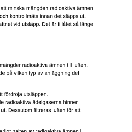
ör att minska mängden radioaktiva ämnen
g och kontrollmäts innan det släpps ut.
net vid utsläpp. Det är tillåtet så länge
mängder radioaktiva ämnen till luften.
e på vilken typ av anläggning det
t fördröja utsläppen.
 de radioaktiva ädelgaserna hinner
t. Dessutom filtreras luften för att
ligt halten av radioaktiva ämnen i