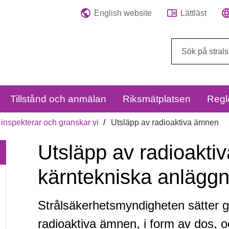
English website
Lättläst
Sök
på
webbplatsen:
Tillstånd och anmälan
Riksmätplatsen
Regl
 inspekterar och granskar vi
Utsläpp av radioaktiva ämnen
Utsläpp av radioakti
kärntekniska anläggn
Strålsäkerhetsmyndigheten sätter g
Utsläpp
radioaktiva ämnen, i form av dos, oc