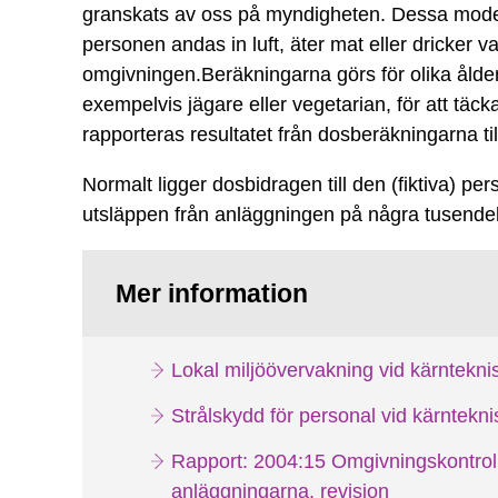
granskats av oss på myndigheten. Dessa modell
personen andas in luft, äter mat eller dricker v
omgivningen.Beräkningarna görs för olika ålder
exempelvis jägare eller vegetarian, för att täck
rapporteras resultatet från dosberäkningarna til
Normalt ligger dosbidragen till den (fiktiva) pe
utsläppen från anläggningen på några tusende
Mer information
Lokal miljöövervakning vid kärntekni
Strålskydd för personal vid kärntekn
Rapport: 2004:15 Omgivningskontroll
anläggningarna, revision