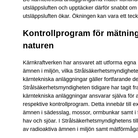
utsläppsluften och upptäcker därför snabbt o
utsläppsluften ökar. Ökningen kan vara ett tec
Kontrollprogram för mätning
naturen
Kärnkraftverken har ansvaret att utforma egna 
ämnen i miljön, vilka Strålsäkerhetsmyndighet
kärntekniska anläggningar gäller fortfarande 
Strålsäkerhetsmyndigheten tidigare har tagit fr
kärntekniska anläggningar ansvarar själva för 
respektive kontrollprogram. Detta innebär till e
ämnen i sädesslag, mossor, ormbunkar samt i f
hav och sjöar. I Strålsäkerhetsmyndighetens til
av radioaktiva ämnen i miljön samt mätförmåg