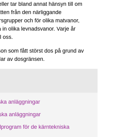
er tar bland annat hänsyn till om
atten från den närliggande
sgrupper och för olika matvanor,
a in olika levnadsvanor. Varje år
l oss.
rson som fått störst dos på grund av
lar av dosgränsen.
ska anläggningar
iska anläggningar
program för de kärntekniska