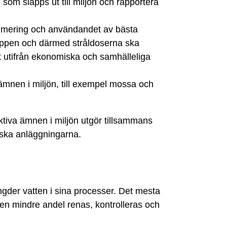
som släpps ut till miljön och rapportera
timering och användandet av bästa
läppen och därmed stråldoserna ska
gt utifrån ekonomiska och samhälleliga
 ämnen i miljön, till exempel mossa och
ktiva ämnen i miljön utgör tillsammans
iska anläggningarna.
der vatten i sina processer. Det mesta
en mindre andel renas, kontrolleras och