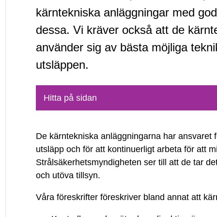
av
kärntekniska anläggningar med god 
dessa. Vi kräver också att de kärn
radioaktiva
använder sig av bästa möjliga tekni
ämnen
utsläppen.
från
Hitta på sidan
kärntekniska
anläggningar
De kärntekniska anläggningarna har ansvaret fö
utsläpp och för att kontinuerligt arbeta för att 
Strålsäkerhetsmyndigheten ser till att de tar de
och utöva tillsyn.
Våra föreskrifter föreskriver bland annat att k