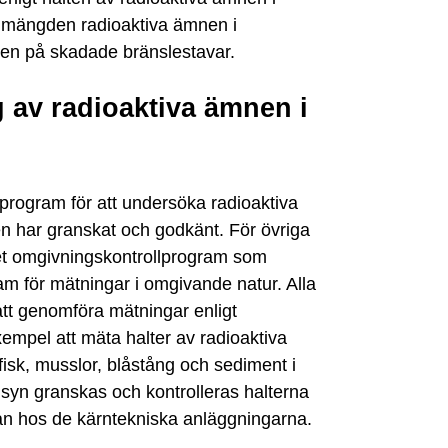
m mängden radioaktiva ämnen i
ken på skadade bränslestavar.
 av radioaktiva ämnen i
program för att undersöka radioaktiva
en har granskat och godkänt. För övriga
det omgivningskontrollprogram som
am för mätningar i omgivande natur. Alla
att genomföra mätningar enligt
xempel att mäta halter av radioaktiva
isk, musslor, blåstång och sediment i
lsyn granskas och kontrolleras halterna
an hos de kärntekniska anläggningarna.