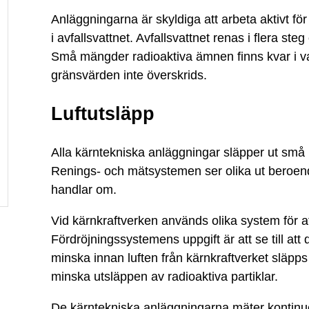
Anläggningarna är skyldiga att arbeta aktivt f
i avfallsvattnet. Avfallsvattnet renas i flera ste
Små mängder radioaktiva ämnen finns kvar i vatt
gränsvärden inte överskrids.
Luftutsläpp
Alla kärntekniska anläggningar släpper ut små 
Renings- och mätsystemen ser olika ut beroend
handlar om.
Vid kärnkraftverken används olika system för at
Fördröjningssystemens uppgift är att se till att
minska innan luften från kärnkraftverket släpps u
minska utsläppen av radioaktiva partiklar.
De kärntekniska anläggningarna mäter kontinuer