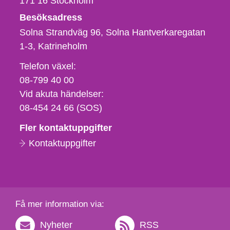
171 16
Stockholm
Besöksadress
Solna Strandväg 96, Solna Hantverkaregatan
1-3
Katrineholm
Telefon,
Telefon växel:
fax
08-799 40 00
och
Vid akuta händelser:
e-
08-454 24 66 (SOS)
postadress
Fler kontaktuppgifter
Kontaktuppgifter
Få mer information via:
Nyheter
RSS