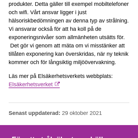
ansvarig
produkter. Detta gäller till exempel mobiltelefoner
för
och wifi. Vårt ansvar ligger i just
att
hälsoriskbedömningen av denna typ av strålning.
referensvärden
Vi ansvarar också för att ha koll på de
inte
exponeringsnivåer som allmänheten utsätts för.
överskrids
Det gör vi genom att mäta om vi misstänker att
för
tillåten exponering kan överskridas, när ny teknik
till
kommer och för långsiktig miljöövervakning.
exempel
mobiltelefoner
Läs mer på Elsäkerhetsverkets webbplats:
och
Elsäkerhetsverket
andra
produkter?
Senast uppdaterad:
29 oktober 2021