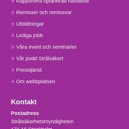
Rapportera oplanerad händelse
Remisser och remissvar
Utbildningar
Lediga jobb
Våra event och seminarier
Vår podd Strålsäkert
Presstjänst
Om webbplatsen
Kontakt
Strålsäkerhetsmyndigheten
Postadress
Strålsäkerhetsmyndigheten