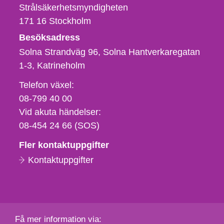
Strålsäkerhetsmyndigheten
171 16
Stockholm
Besöksadress
Solna Strandväg 96, Solna Hantverkaregatan
1-3
Katrineholm
Telefon,
Telefon växel:
fax
08-799 40 00
och
Vid akuta händelser:
e-
08-454 24 66 (SOS)
postadress
Fler kontaktuppgifter
Kontaktuppgifter
Få mer information via: