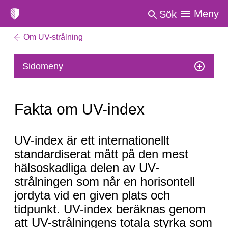
Meny
Sök
Om UV-strålning
Sidomeny
Fakta om UV-index
Fakta
UV-index är ett internationellt
om
standardiserat mått på den mest
UV-
hälsoskadliga delen av UV-
index
strålningen som når en horisontell
jordyta vid en given plats och
tidpunkt. UV-index beräknas genom
att UV-strålningens totala styrka som