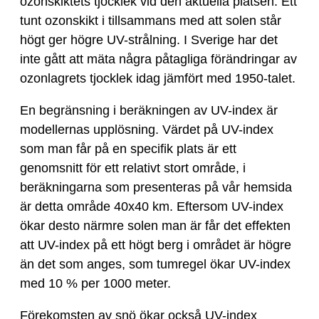
ozonskiktets tjocklek vid den aktuella platsen. Ett
tunt ozonskikt i tillsammans med att solen står
högt ger högre UV-strålning. I Sverige har det
inte gått att mäta några påtagliga förändringar av
ozonlagrets tjocklek idag jämfört med 1950-talet.
En begränsning i beräkningen av UV-index är
modellernas upplösning. Värdet på UV-index
som man får på en specifik plats är ett
genomsnitt för ett relativt stort område, i
beräkningarna som presenteras på vår hemsida
är detta område 40x40 km. Eftersom UV-index
ökar desto närmre solen man är får det effekten
att UV-index på ett högt berg i området är högre
än det som anges, som tumregel ökar UV-index
med 10 % per 1000 meter.
Förekomsten av snö ökar också UV-index