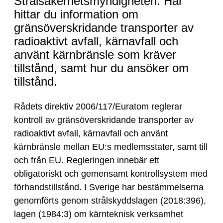
radioaktivt
Strålsäkerhetsmyndigheten. Här
avfall
hittar du information om
och
gränsöverskridande transporter av
använt
radioaktivt avfall, kärnavfall och
kärnbränsle
använt kärnbränsle som kräver
tillstånd, samt hur du ansöker om
tillstånd.
Rådets direktiv 2006/117/Euratom reglerar
kontroll av gränsöverskridande transporter av
radioaktivt avfall, kärnavfall och använt
kärnbränsle mellan EU:s medlemsstater, samt till
och från EU. Regleringen innebär ett
obligatoriskt och gemensamt kontrollsystem med
förhandstillstånd. I Sverige har bestämmelserna
genomförts genom strålskyddslagen (2018:396),
lagen (1984:3) om kärnteknisk verksamhet