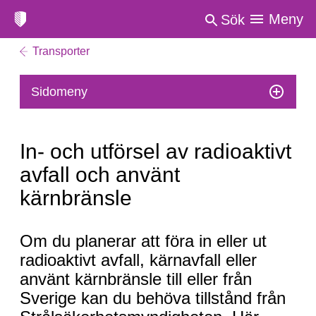
Meny
Sök
Transporter
Sidomeny
In- och utförsel av radioaktivt
avfall och använt
kärnbränsle
In-
Om du planerar att föra in eller ut
och
radioaktivt avfall, kärnavfall eller
utförsel
använt kärnbränsle till eller från
av
Sverige kan du behöva tillstånd från