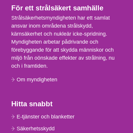
För ett strålsäkert samhälle
Ansökan enligt de standarddokument
som anges i rådets direktiv
Strålsäkerhetsmyndigheten har ett samlat
2006/117/Euratom
ansvar inom områdena strålskydd,
kärnsäkerhet och nukleär icke-spridning.
Vid ansökan om tillstånd för import, export
Myndigheten arbetar pådrivande och
eller utförsel av radioaktivt avfall, kärnavfall
förebyggande för att skydda människor och
och använt kärnbränsle till eller från Sverige
miljö från oönskade effekter av strålning, nu
ska ett standarddokument som anges i
och i framtiden.
rådets direktiv 2006/117/Euratom fyllas i
och skickas till Strålsäkerhetsmyndighetens
Om myndigheten
registratur via
registrator@ssm.se
, eller
med post till:
Hitta snabbt
Strålsäkerhetsmyndigheten
171 16 Stockholm
E-tjänster och blanketter
Vid ansökan om tillstånd enligt de
Säkerhetsskydd