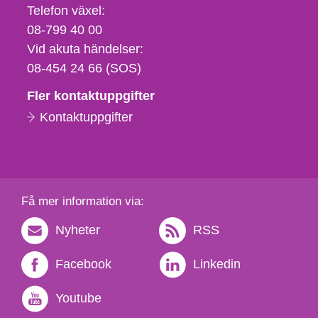
Telefon,
Telefon växel:
fax
08-799 40 00
och
Vid akuta händelser:
e-
08-454 24 66 (SOS)
postadress
Fler kontaktuppgifter
Kontaktuppgifter
Få mer information via:
Nyheter
RSS
Facebook
Linkedin
Youtube