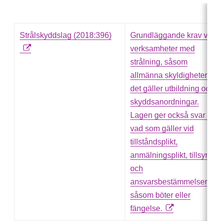
Strålskyddslag (2018:396)
Grundläggande krav vid
verksamheter med
strålning, såsom
allmänna skyldigheter när
det gäller utbildning och
skyddsanordningar.
Lagen ger också svar på
vad som gäller vid
tillståndsplikt,
anmälningsplikt, tillsyn
och
ansvarsbestämmelser
såsom böter eller
fängelse.