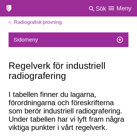
Meny
Sök
Radiografisk provning
Sidomeny
Regelverk för industriell
radiografering
Regelverk
I tabellen finner du lagarna,
för
förordningarna och föreskrifterna
industriell
som berör industriell radiografering.
radiografering
Under tabellen har vi lyft fram några
viktiga punkter i vårt regelverk.