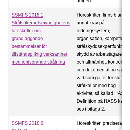
årligen.
SSMFS 2018:1
I föreskriften finns bland
Strålsäkerhetsmyndighetens
annat krav på
föreskrifter om
ledningssystem,
grundläggande
organisation, kompetens,
bestämmelser för
strålskyddsexpertfunktion,
tillståndspliktig verksamhet
skydd av arbetstagare
med joniserande strålning
och allmänhet, kontroller
och dokumentation samt
vad som gäller för slutna
strålkällor med hög
aktivitet, så kallad HASS.
Definition på HASS kan
ses i bilaga 2.
SSMFS 2018:6
I föreskriften preciseras