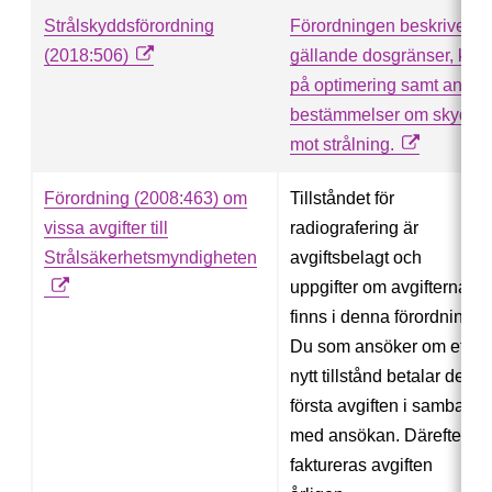
Strålskyddsförordning
Förordningen beskriver
(2018:506)
gällande dosgränser, krav
på optimering samt andra
bestämmelser om skydd
mot strålning.
Förordning (2008:463) om
Tillståndet för
vissa avgifter till
radiografering är
Strålsäkerhetsmyndigheten
avgiftsbelagt och
uppgifter om avgifterna
finns i denna förordning.
Du som ansöker om ett
nytt tillstånd betalar den
första avgiften i samband
med ansökan. Därefter
faktureras avgiften