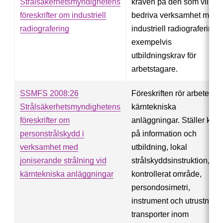
Strålsäkerhetsmyndighetens
kraven på den som vill
föreskrifter om industriell
bedriva verksamhet med
radiografering
industriell radiografering,
exempelvis
utbildningskrav för
arbetstagare.
SSMFS 2008:26
Föreskriften rör arbete i
Strålsäkerhetsmyndighetens
kärntekniska
föreskrifter om
anläggningar. Ställer krav
personstrålskydd i
på information och
verksamhet med
utbildning, lokal
joniserande strålning vid
strålskyddsinstruktion,
kärntekniska anläggningar
kontrollerat område,
persondosimetri,
instrument och utrustning,
transporter inom