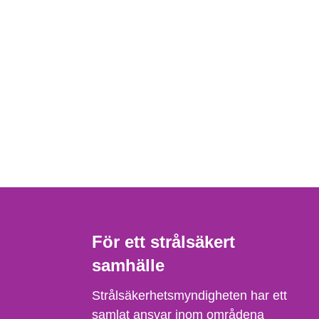
För ett strålsäkert
samhälle
Strålsäkerhetsmyndigheten har ett
samlat ansvar inom områdena