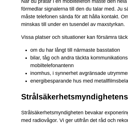
När du pratar i en mobiltelefon måste den hel
förmedlar signalerna till den du talar med. Ju 
måste telefonen sända för att hålla kontakt. 
minskas till under en tusendel av maxstyrkan.
Vissa platser och situationer kan försämra täc
om du har långt till närmaste basstation
bilar, tåg och andra täckta kommunikation
mobiltelefonantenn
inomhus, i synnerhet avgränsade utrymmen
energibesparande hus med metallfilmsbela
Strålsäkerhetsmyndighetens 
Strålsäkerhetsmyndigheten bevakar exponering
med radiovågor. Vi ger utifrån det råd och re