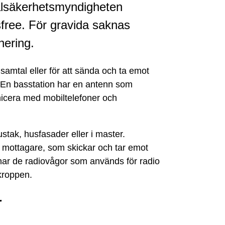
ålsäkerhetsmyndigheten
sfree. För gravida saknas
nering.
samtal eller för att sända och ta emot
 En basstation har en antenn som
nicera med mobiltelefoner och
tak, husfasader eller i master.
 mottagare, som skickar och tar emot
knar de radiovågor som används för radio
kroppen.
r