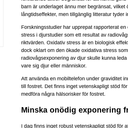
barn är underlaget ännu mer begränsat, vilket 
långtidseffekter, men tillgänglig litteratur tyder
Forskningsstudier har upprepat rapporterat en 
stress i djurstudier som ett resultat av radio
riktvärden. Oxidativ stress är en biologisk effek
dock oklart om den ökade oxidativa stress so
radiovågsexponering av djur skulle kunna leda t
vare sig djur eller människor.
Att använda en mobiltelefon under graviditet i
till fostret. Det finns inget vetenskapligt stöd f
medföra några hälsorisker för fostret.
Minska onödig exponering f
I dag finns inget robust vetenskapligt stöd för 