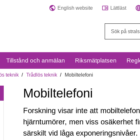
English website
Lättläst
Sök
på
webbplatsen:
Tillstånd och anmälan
Riksmätplatsen
Regl
ös teknik
Trådlös teknik
Mobiltelefoni
Mobiltelefoni
Forskning visar inte att mobiltelefo
Mobiltelefoni
hjärntumörer, men viss osäkerhet fin
särskilt vid låga exponeringsnivåer