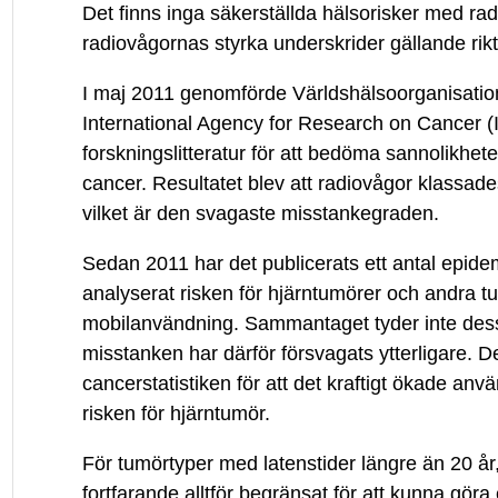
Det finns inga säkerställda hälsorisker med r
radiovågornas styrka underskrider gällande rik
I maj 2011 genomförde Världshälsoorganisatio
International Agency for Research on Cancer (
forskningslitteratur för att bedöma sannolikhet
cancer. Resultatet blev att radiovågor klassa
vilket är den svagaste misstankegraden.
Sedan 2011 har det publicerats ett antal epide
analyserat risken för hjärntumörer och andra tu
mobilanvändning. Sammantaget tyder inte dess
misstanken har därför försvagats ytterligare. Det
cancerstatistiken för att det kraftigt ökade an
risken för hjärntumör.
För tumörtyper med latenstider längre än 20 år
fortfarande alltför begränsat för att kunna gör