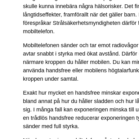
skulle kunna innebära några hälsorisker. Det f
långtidseffekter, framförallt när det gäller barn
förespråkar Strålsäkerhetsmyndigheten därför f
mobiltelefon.
Mobiltelefonen sänder och tar emot radiovågo
avtar snabbt i styrka med ökat avstånd. Därför
närmare kroppen du håller mobilen. Du kan mi
använda handsfree eller mobilens högtalarfunkt
kroppen under samtal.
Exakt hur mycket en handsfree minskar exponer
bland annat på hur du håller sladden och hur 
sig. I många fall kan exponeringen minska till
en trådlös handsfree reducerar exponeringen t
sänder med full styrka.