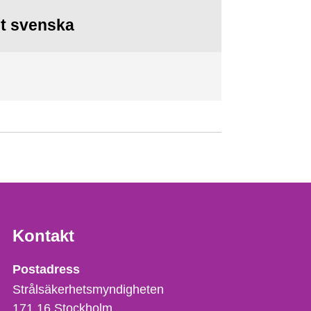
st svenska
Kontakt
Strålsäkerhetsmyndigheten
Postadress
Strålsäkerhetsmyndigheten
171 16
Stockholm