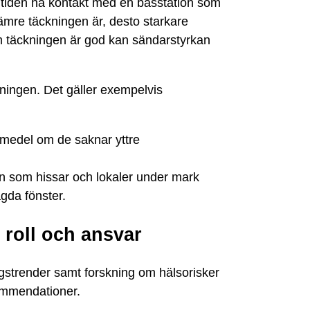
a tiden ha kontakt med en basstation som
sämre täckningen är, desto starkare
Om täckningen är god kan sändarstyrkan
kningen. Det gäller exempelvis
smedel om de saknar yttre
 som hissar och lokaler under mark
gda fönster.
roll och ansvar
strender samt forskning om hälsorisker
kommendationer.