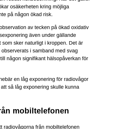
ökar osäkerheten kring möjliga
 inte på någon ökad risk.
observation av tecken på ökad oxidativ
vågsexponering även under gällande
t som sker naturligt i kroppen. Det är
m observerats i samband med svag
ill någon signifikant hälsopåverkan för
nnebär en låg exponering för radiovågor
ör att så låg exponering skulle kunna
rån mobiltelefonen
att radiovågorna från mobiltelefonen