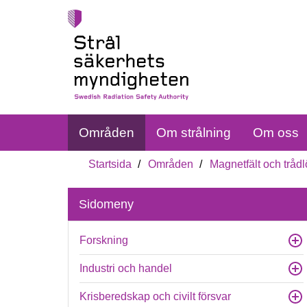
Områden
Om strålning
Om oss
Startsida
Områden
Magnetfält och trådl
Sidomeny
Forskning
Industri och handel
Krisberedskap och civilt försvar