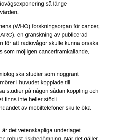
adiovågsexponering så länge
tvärden.
nens (WHO) forskningsorgan för cancer,
IARC), en granskning av publicerad
en för att radiovågor skulle kunna orsaka
des som möjligen cancerframkallande,
miologiska studier som noggrant
mörer i huvudet kopplade till
a studier på någon sådan koppling och
 finns inte heller stöd i
vändandet av mobiltelefoner skulle öka
, är det vetenskapliga underlaget
a en robust riskbedömning. När det gäller